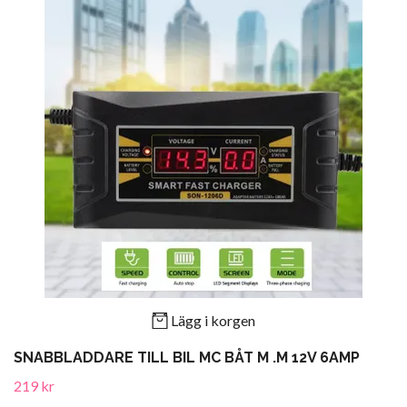
Lägg i korgen
SNABBLADDARE TILL BIL MC BÅT M .M 12V 6AMP
219 kr