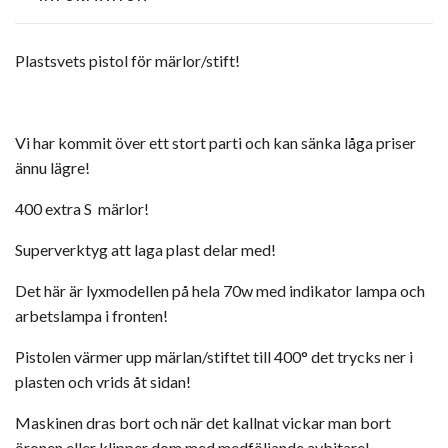
Plastsvets pistol för märlor/stift!
Vi har kommit över ett stort parti och kan sänka låga priser
ännu lägre!
400 extra S märlor!
Superverktyg att laga plast delar med!
Det här är lyxmodellen på hela 70w med indikator lampa och
arbetslampa i fronten!
Pistolen värmer upp märlan/stiftet till 400° det trycks ner i
plasten och vrids åt sidan!
Maskinen dras bort och när det kallnat vickar man bort
öronen eller klipper dom med medföljande avbitare!