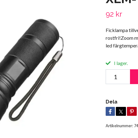
92 kr
Ficklampa tillv
rostfri!Zoom 
led färgtempe
I lager.
Dela
Artikelnummer:
7