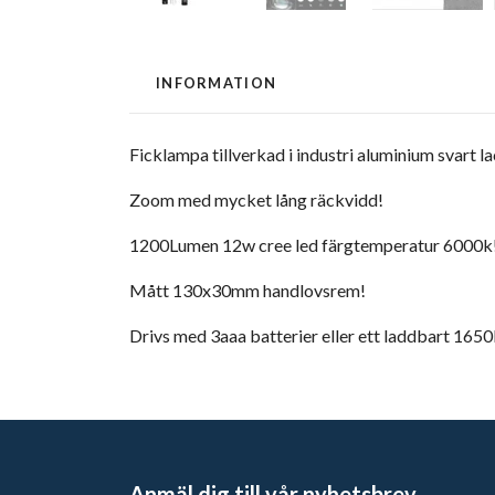
INFORMATION
Ficklampa tillverkad i industri aluminium svart la
Zoom med mycket lång räckvidd!
1200Lumen 12w cree led färgtemperatur 6000k
Mått 130x30mm handlovsrem!
Drivs med 3aaa batterier eller ett laddbart 1650
Anmäl dig till vår nyhetsbrev