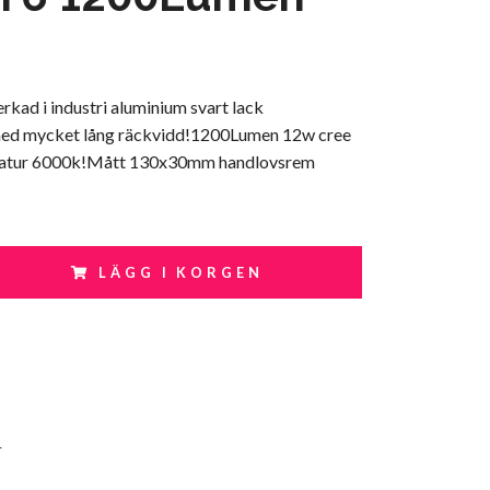
erkad i industri aluminium svart lack
med mycket lång räckvidd!1200Lumen 12w cree
ratur 6000k!Mått 130x30mm handlovsrem
LÄGG I KORGEN
4