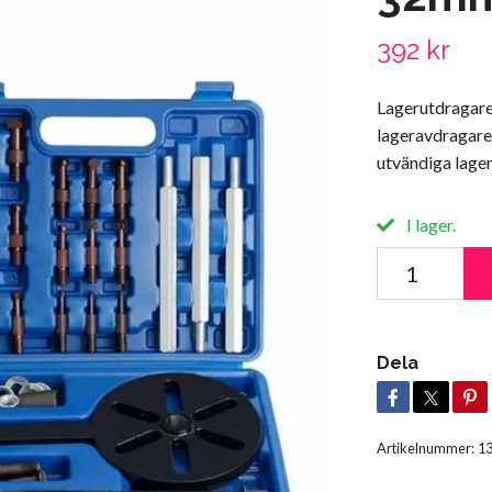
392 kr
Lagerutdragare
lageravdragaren 
utvändiga lager
I lager.
Dela
Artikelnummer:
1