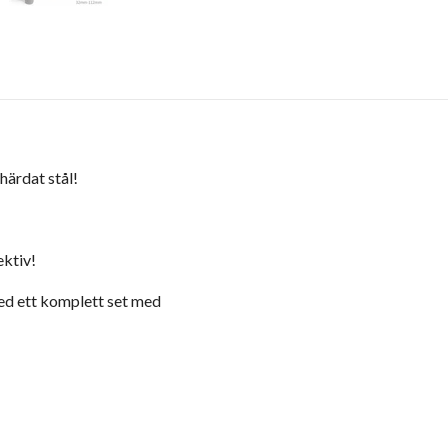
härdat stål!
ektiv!
d ett komplett set med