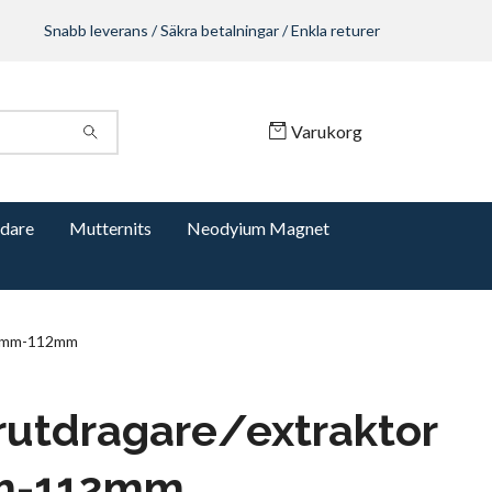
Snabb leverans / Säkra betalningar / Enkla returer
Varukorg
dare
Mutternits
Neodyium Magnet
32mm-112mm
utdragare/extraktor
m-112mm