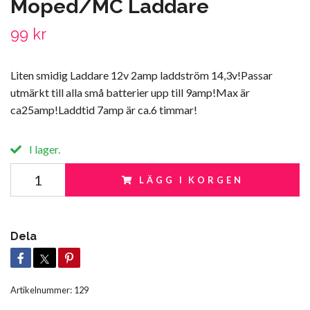
Moped/MC Laddare
99 kr
Liten smidig Laddare 12v 2amp laddström 14,3v!Passar
utmärkt till alla små batterier upp till 9amp!Max är
ca25amp!Laddtid 7amp är ca.6 timmar!
I lager.
LÄGG I KORGEN
Dela
Artikelnummer:
129