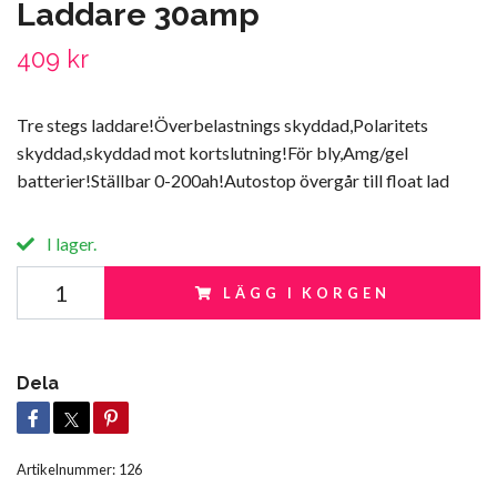
Laddare 30amp
409 kr
Tre stegs laddare!Överbelastnings skyddad,Polaritets
skyddad,skyddad mot kortslutning!För bly,Amg/gel
batterier!Ställbar 0-200ah!Autostop övergår till float lad
I lager.
LÄGG I KORGEN
Dela
Artikelnummer:
126